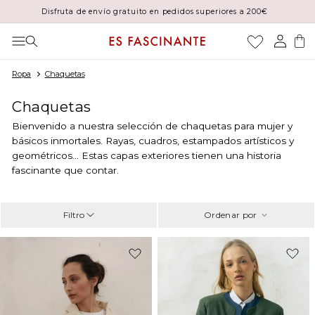
Gracias por tu paciencia. Durante agosto, los pedidos pueden sufrir
Ir directamente al
ligeros retrasos
contenido
Iniciar
Carrito
sesión
Ropa
Chaquetas
C
Chaquetas
o
Bienvenido a nuestra selección de chaquetas para mujer y
l
básicos inmortales. Rayas, cuadros, estampados artísticos y
e
geométricos... Estas capas exteriores tienen una historia
c
fascinante que contar.
c
i
ó
Filtro
Ordenar por
n
:
-39%