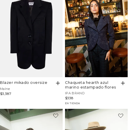
chaqueta hearth azul
blazer mikado oversize
marino estampado flores
Proveedor:
Malne
Proveedor:
IPA BRAND
Precio
$3,387
Precio
$338
habitual
habitual
EN TIENDA