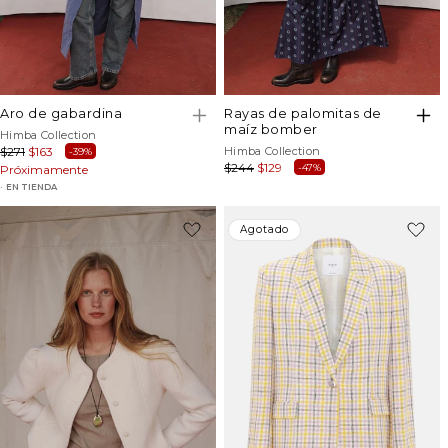
aro de gabardina
rayas de palomitas de
maíz bomber
Proveedor:
Himba Collection
Proveedor:
Precio
$271
Precio
$163
Himba Collection
-39%
Precio
$244
Precio
$129
-47%
habitual
Próximamente
de
habitual
de
oferta
EN TIENDA
oferta
-45%
Agotado
Agotado