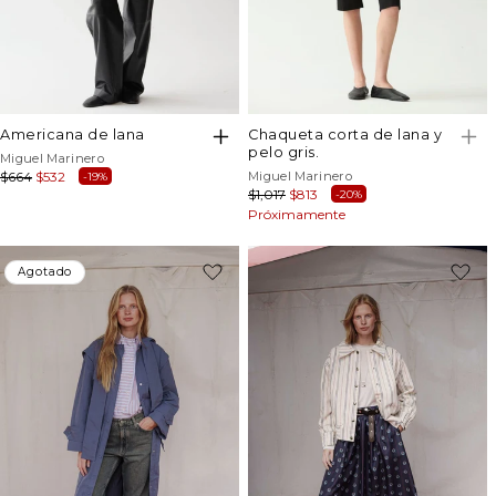
americana de lana
chaqueta corta de lana y
pelo gris.
Proveedor:
Miguel Marinero
Proveedor:
Precio
$664
Precio
$532
Miguel Marinero
-19%
Precio
$1,017
Precio
$813
-20%
habitual
de
habitual
Próximamente
de
oferta
oferta
-47%
Agotado
Agotado