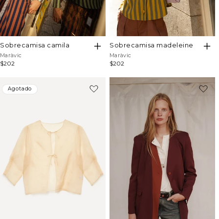
sobrecamisa camila
sobrecamisa madeleine
Proveedor:
Proveedor:
Maràvic
Maràvic
Precio
$202
Precio
$202
habitual
habitual
-47%
Agotado
Agotado