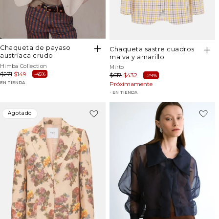
chaqueta de payaso
chaqueta sastre cuadros
austríaca crudo
malva y amarillo
Proveedor:
Himba Collection
Proveedor:
Mirto
Precio
$271
Precio
$149
-45%
Precio
$617
Precio
$432
-29%
habitual
de
EN TIENDA
habitual
Próximamente
de
oferta
oferta
EN TIENDA
Agotado
Agotado