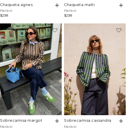
chaqueta agnes
chaqueta matti
Proveedor:
Proveedor:
Maràvic
Maràvic
Precio
$238
Precio
$238
habitual
habitual
sobrecamisa margot
sobrecamisa cassandra
Proveedor:
Proveedor:
Maràvic
Maràvic