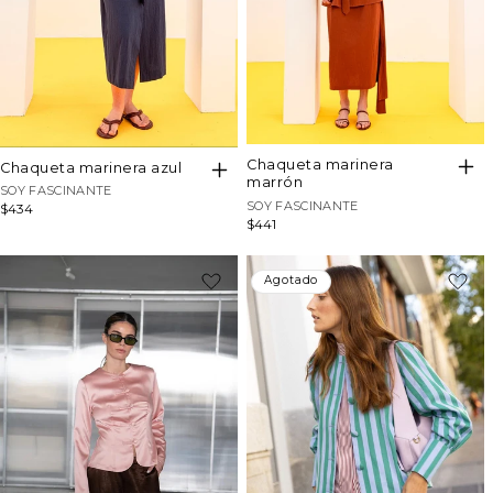
chaqueta marinera
chaqueta marinera azul
marrón
Proveedor:
SOY FASCINANTE
Proveedor:
SOY FASCINANTE
Precio
$434
Precio
$441
habitual
habitual
-22%
Agotado
Agotado