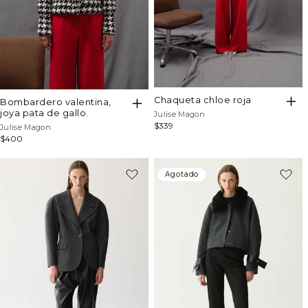
chaqueta chloe roja
bombardero valentina,
joya pata de gallo.
Proveedor:
Julise Magon
Precio
$339
Proveedor:
Julise Magon
habitual
Precio
$400
habitual
-19%
Agotado
Agotado